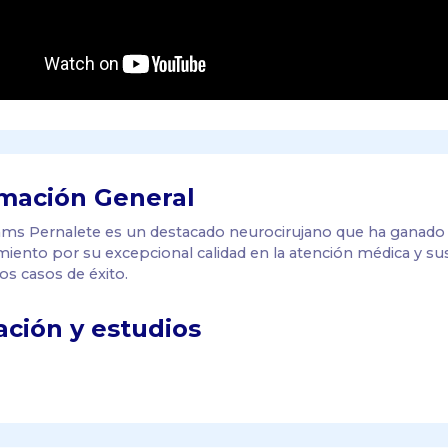
mación General
dams Pernalete es un destacado neurocirujano que ha ganado
iento por su excepcional calidad en la atención médica y su
s casos de éxito.
ción y estudios