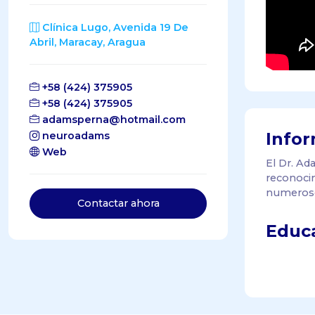
Clínica Lugo, Avenida 19 De
Abril, Maracay, Aragua
+58 (424) 375905
+58 (424) 375905
adamsperna@hotmail.com
Infor
neuroadams
Web
El Dr. A
reconocim
numeroso
Contactar ahora
Educa