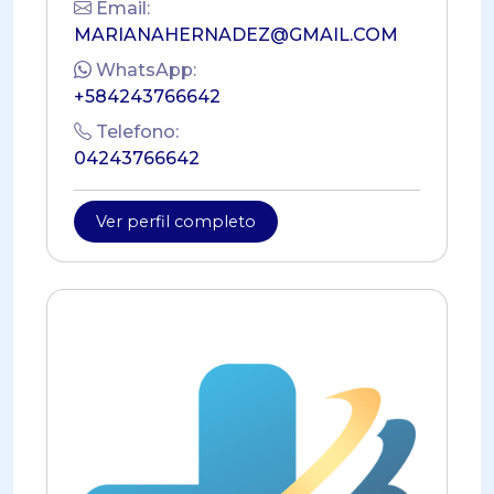
Email:
MARIANAHERNADEZ@GMAIL.COM
WhatsApp:
+584243766642
Telefono:
04243766642
Ver perfil completo