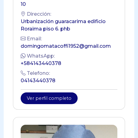
10
Dirección:
Urbanización guaracarima edificio
Roraima piso 6. phb
Email:
domingomatacoffi1952@gmail.com
WhatsApp:
+584143440378
Telefono:
04143440378
Ver perfil completo