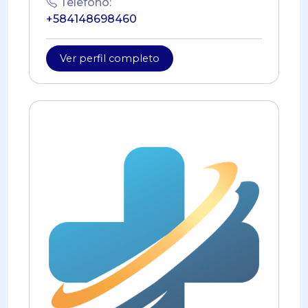
Telefono:
+584148698460
Ver perfil completo