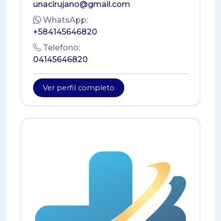
unacirujano@gmail.com
WhatsApp:
+584145646820
Telefono:
04145646820
Ver perfil completo